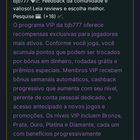
bjb777 💎📈 Feedback da comunidade é
valioso! Leia reviews e escolha melhor.
Pesquise 🎰. (+18) ✅.
O programa VIP da bjb777 oferece
recompensas exclusivas para jogadores
mais ativos. Conforme você joga, você
acumula pontos que podem ser trocados
por bônus em dinheiro, rodadas grátis e
prêmios especiais. Membros VIP recebem
bônus semanais automáticos, cashback
progressivo que aumenta com seu nível,
gerente de conta pessoal dedicado, e
acesso antecipado a novos jogos e
promoções. Os níveis VIP incluem Bronze,
Prata, Ouro, Platina e Diamante, cada um
com benefícios progressivamente