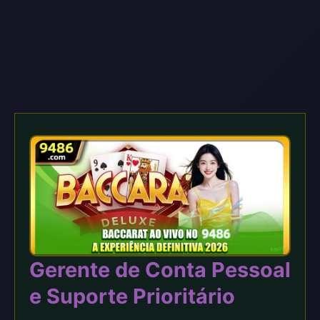
Gerente de Conta Pessoal
e Suporte Prioritário