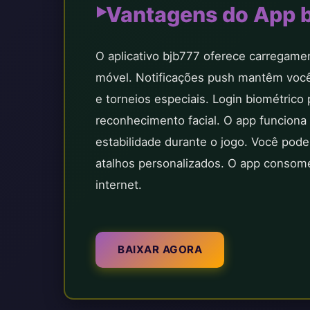
Vantagens do App 
O aplicativo bjb777 oferece carregame
móvel. Notificações push mantêm você
e torneios especiais. Login biométrico
reconhecimento facial. O app funcion
estabilidade durante o jogo. Você pode
atalhos personalizados. O app conso
internet.
BAIXAR AGORA