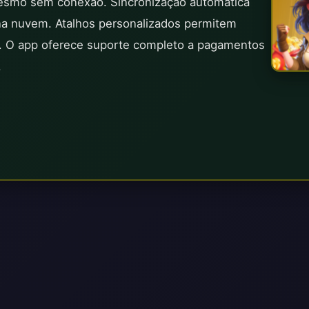
 mesmo sem conexão. Sincronização automática
na nuvem. Atalhos personalizados permitem
s. O app oferece suporte completo a pagamentos
.