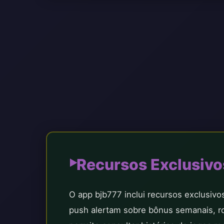
Recursos Exclusivo
O app bjb777 inclui recursos exclusivo
push alertam sobre bônus semanais, ro