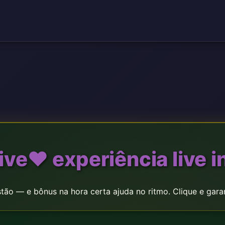
ive❤️ experiência live i
stão — e bônus na hora certa ajuda no ritmo. Clique e gar