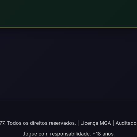
7. Todos os direitos reservados. | Licença MGA | Audita
Jogue com responsabilidade. +18 anos.