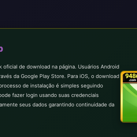
p
nk oficial de download na página. Usuários Android
avés da Google Play Store. Para iOS, o download
O processo de instalação é simples seguindo
 pode fazer login usando suas credenciais
camente seus dados garantindo continuidade da