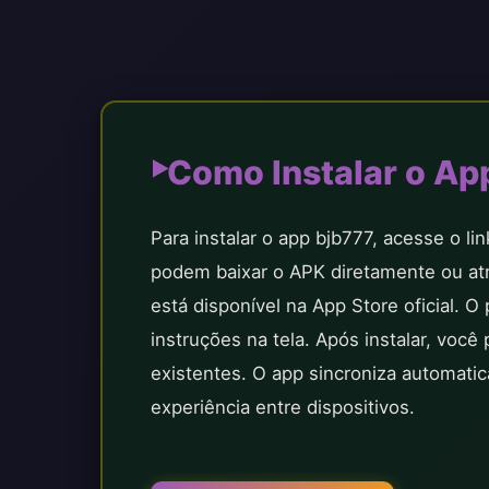
Como Instalar o Ap
Para instalar o app bjb777, acesse o li
podem baixar o APK diretamente ou atr
está disponível na App Store oficial. 
instruções na tela. Após instalar, você
existentes. O app sincroniza automati
experiência entre dispositivos.