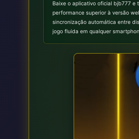
Baixe o aplicativo oficial bjb777
performance superior à versão we
sincronização automática entre dis
jogo fluida em qualquer smartphon