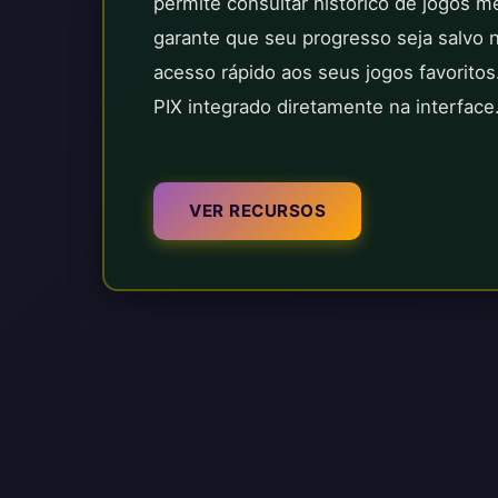
permite consultar histórico de jogos
garante que seu progresso seja salvo 
acesso rápido aos seus jogos favorito
PIX integrado diretamente na interface
VER RECURSOS