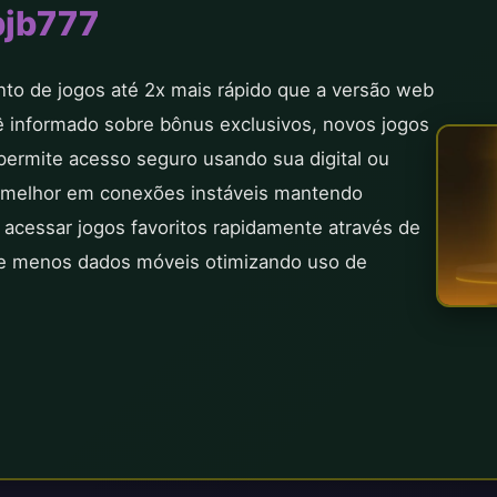
bjb777
nto de jogos até 2x mais rápido que a versão web
 informado sobre bônus exclusivos, novos jogos
 permite acesso seguro usando sua digital ou
a melhor em conexões instáveis mantendo
 acessar jogos favoritos rapidamente através de
me menos dados móveis otimizando uso de