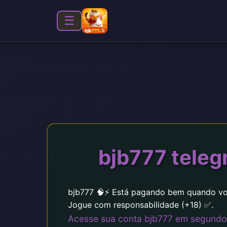
☰
bjb777 teleg
bjb777 🧠⚡️ Está pagando bem quando voc
Jogue com responsabilidade (+18) ✅.
Acesse sua conta bjb777 em segundos