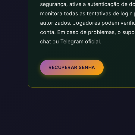
segurança, ative a autenticação de do
monitora todas as tentativas de logi
autorizados. Jogadores podem verifica
conta. Em caso de problemas, o supor
chat ou Telegram oficial.
RECUPERAR SENHA