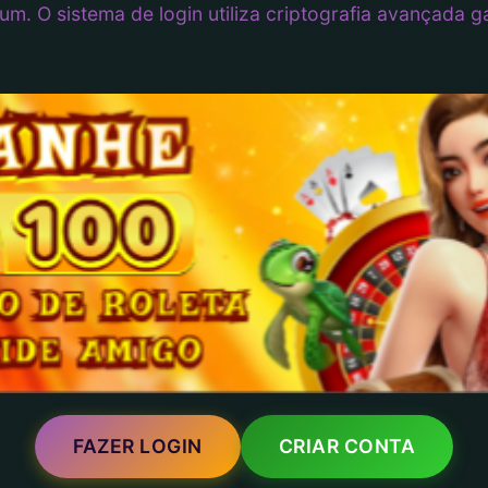
m. O sistema de login utiliza criptografia avançada g
FAZER LOGIN
CRIAR CONTA